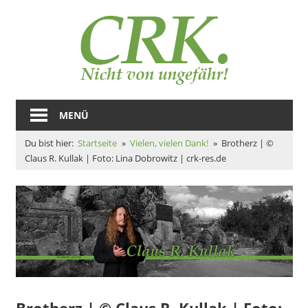
Zum
Auto
Inhalt
springen
–
Claus
Magazine
und
MENÜ
R.
Zeugs
Du bist hier:
Startseite
Vielen, vielen Dank!
Brotherz | ©
Kulla
Claus R. Kullak | Foto: Lina Dobrowitz | crk-res.de