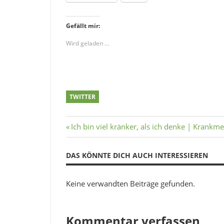
Gefällt mir:
Wird geladen …
TWITTER
Beitragsnavigation
Vorheriger
Ich bin viel kränker, als ich denke | Krankm
Beitrag:
DAS KÖNNTE DICH AUCH INTERESSIEREN
Keine verwandten Beiträge gefunden.
Kommentar verfassen