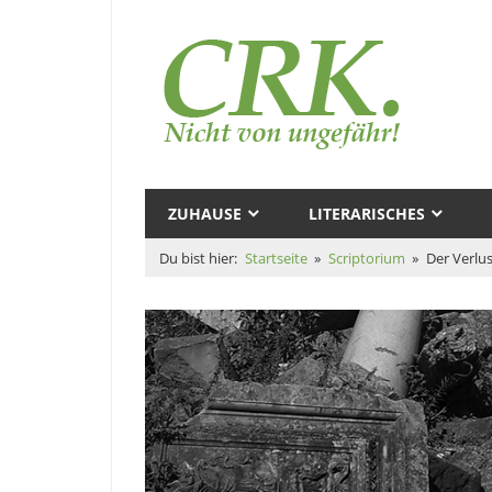
Zum
Inhalt
Au
springen
–
Cl
Magazine
R.
und
ZUHAUSE
LITERARISCHES
Zeugs
Ku
Du bist hier:
Startseite
Scriptorium
Der Verlus