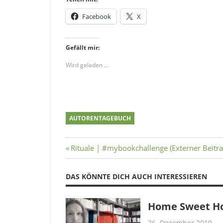
Facebook
X
Gefällt mir:
Wird geladen …
AUTORENTAGEBUCH
Beitragsnavigation
Vorheriger
Rituale | #mybookchallenge (Externer Beitra
Beitrag:
DAS KÖNNTE DICH AUCH INTERESSIEREN
Home Sweet Ho
26. Dezember 2019