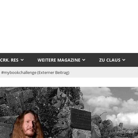
tor
aus
CRK. RES
WEITERE MAGAZINE
ZU CLAUS
llak
 #mybookchallenge (Externer Beitrag)