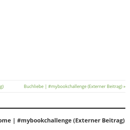
Nächster
g)
Buchliebe | #mybookchallenge (Externer Beitrag)
Beitrag:
me | #mybookchallenge (Externer Beitrag)