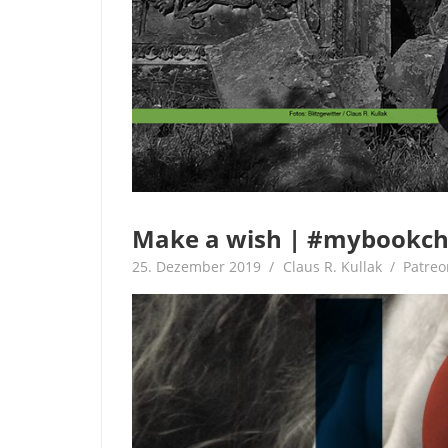
Make a wish | #mybookcha
25. Dezember 2019
Claus R. Kullak
Patreo