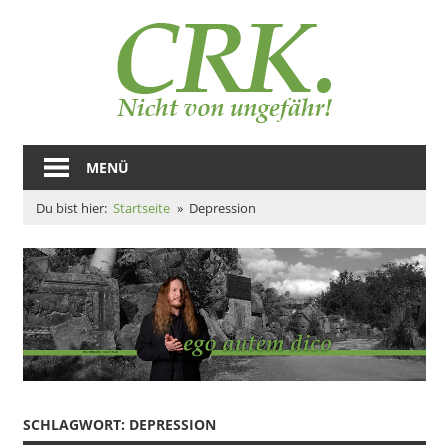
Zum
Auto
Inhalt
springen
–
Claus
Magazine
und
MENÜ
R.
Zeugs
Du bist hier:
Startseite
Depression
Kulla
SCHLAGWORT:
DEPRESSION