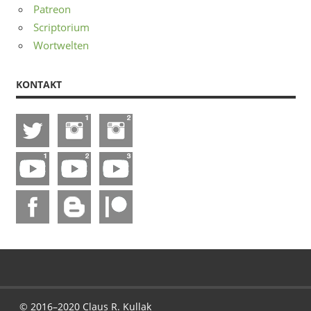
Patreon
Scriptorium
Wortwelten
KONTAKT
© 2016–2020 Claus R. Kullak