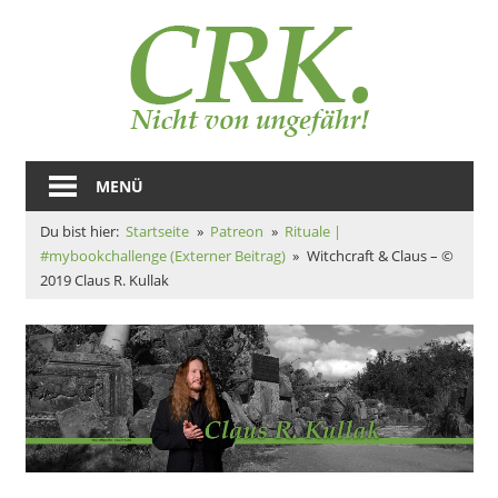
Zum
Auto
Inhalt
springen
–
Claus
Magazine
und
MENÜ
R.
Zeugs
Du bist hier:
Startseite
Patreon
Rituale |
Kulla
#mybookchallenge (Externer Beitrag)
Witchcraft & Claus – ©
2019 Claus R. Kullak