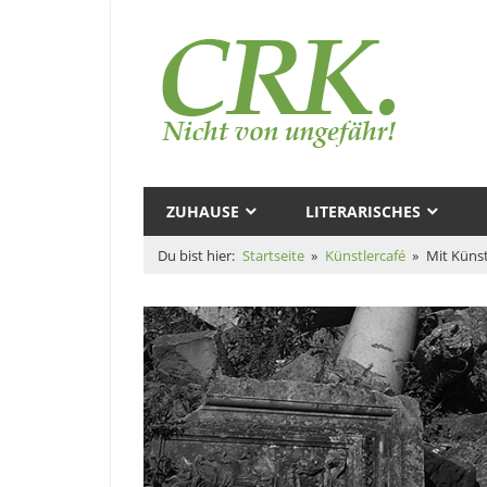
Zum
Inhalt
Au
springen
–
Cl
Magazine
R.
und
ZUHAUSE
LITERARISCHES
Zeugs
Ku
Du bist hier:
Startseite
Künstlercafé
Mit Künst