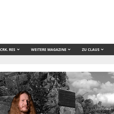
tor
aus
CRK. RES
WEITERE MAGAZINE
ZU CLAUS
llak