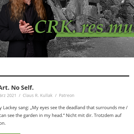
rt. No Self.
ärz 2021
Claus R. Kullak
Patreon
 Lackey sang: „My eyes see the deadland that surrounds me /
 can see the garden in my head.“ Nicht mit dir. Trotzdem auf
on.