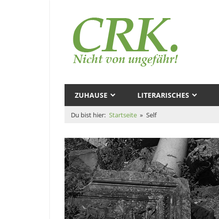
Zum
Inhalt
Au
springen
–
Cl
Magazine
R.
und
ZUHAUSE
LITERARISCHES
Zeugs
Ku
Du bist hier:
Startseite
Self