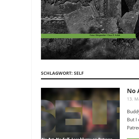
SCHLAGWORT:
SELF
No A
13. M
Buddy
But I
Patre