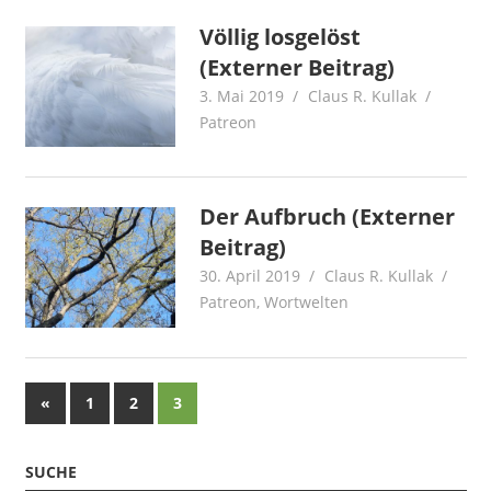
Völlig losgelöst
(Externer Beitrag)
3. Mai 2019
Claus R. Kullak
Patreon
Der Aufbruch (Externer
Beitrag)
30. April 2019
Claus R. Kullak
Patreon
,
Wortwelten
Beitragsnavigation
Vorherige
«
1
2
3
Beiträge
SUCHE